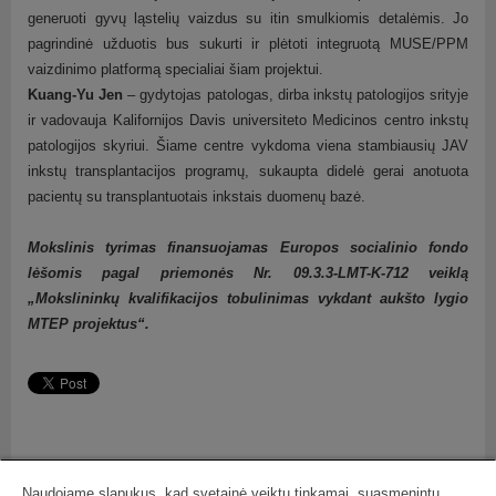
generuoti gyvų ląstelių vaizdus su itin smulkiomis detalėmis. Jo
pagrindinė užduotis bus sukurti ir plėtoti integruotą MUSE/PPM
vaizdinimo platformą specialiai šiam projektui.
Kuang-Yu Jen
– gydytojas patologas, dirba inkstų patologijos srityje
ir vadovauja Kalifornijos Davis universiteto Medicinos centro inkstų
patologijos skyriui. Šiame centre vykdoma viena stambiausių JAV
inkstų transplantacijos programų, sukaupta didelė gerai anotuota
pacientų su transplantuotais inkstais duomenų bazė.
Mokslinis tyrimas finansuojamas Europos socialinio fondo
lėšomis pagal priemonės Nr. 09.3.3-LMT-K-712 veiklą
„Mokslininkų kvalifikacijos tobulinimas vykdant aukšto lygio
MTEP projektus“.
Naudojame slapukus, kad svetainė veiktų tinkamai, suasmenintų