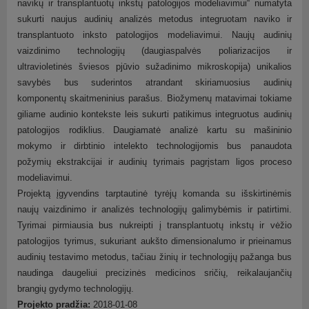
navikų ir transplantuotų inkstų patologijos modeliavimui“ numatyta
sukurti naujus audinių analizės metodus integruotam naviko ir
transplantuoto inksto patologijos modeliavimui. Naujų audinių
vaizdinimo technologijų (daugiaspalvės poliarizacijos ir
ultravioletinės šviesos pjūvio sužadinimo mikroskopija) unikalios
savybės bus suderintos atrandant skiriamuosius audinių
komponentų skaitmeninius parašus. Biožymenų matavimai tokiame
giliame audinio kontekste leis sukurti patikimus integruotus audinių
patologijos rodiklius. Daugiamatė analizė kartu su mašininio
mokymo ir dirbtinio intelekto technologijomis bus panaudota
požymių ekstrakcijai ir audinių tyrimais pagrįstam ligos proceso
modeliavimui.
Projektą įgyvendins tarptautinė tyrėjų komanda su išskirtinėmis
naujų vaizdinimo ir analizės technologijų galimybėmis ir patirtimi.
Tyrimai pirmiausia bus nukreipti į transplantuotų inkstų ir vėžio
patologijos tyrimus, sukuriant aukšto dimensionalumo ir prieinamus
audinių testavimo metodus, tačiau žinių ir technologijų pažanga bus
naudinga daugeliui precizinės medicinos sričių, reikalaujančių
brangių gydymo technologijų.
Projekto pradžia:
2018-01-08