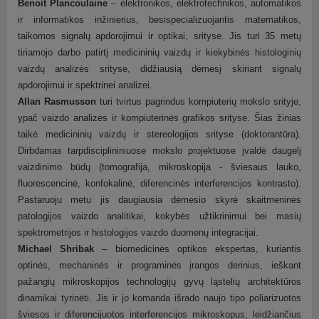
Benoit Plancoulaine
– elektronikos, elektrotechnikos, automatikos
ir informatikos inžinierius, besispecializuojantis matematikos,
taikomos signalų apdorojimui ir optikai, srityse. Jis turi 35 metų
tiriamojo darbo patirtį medicininių vaizdų ir kiekybinės histologinių
vaizdų analizės srityse, didžiausią dėmesį skiriant signalų
apdorojimui ir spektrinei analizei.
Allan Rasmusson
turi tvirtus pagrindus kompiuterių mokslo srityje,
ypač vaizdo analizės ir kompiuterinės grafikos srityse. Šias žinias
taikė medicininių vaizdų ir stereologijos srityse (doktorantūra).
Dirbdamas tarpdisciplininiuose mokslo projektuose įvaldė daugelį
vaizdinimo būdų (tomografija, mikroskopija - šviesaus lauko,
fluorescencinė, konfokalinė, diferencinės interferencijos kontrasto).
Pastaruoju metu jis daugiausia dėmesio skyrė skaitmeninės
patologijos vaizdo analitikai, kokybės užtikrinimui bei masių
spektrometrijos ir histologijos vaizdo duomenų integracijai.
Michael Shribak
– biomedicinės optikos ekspertas, kuriantis
optinės, mechaninės ir programinės įrangos derinius, ieškant
pažangių mikroskopijos technologijų gyvų ląstelių architektūros
dinamikai tyrinėti. Jis ir jo komanda išrado naujo tipo poliarizuotos
šviesos ir diferencijuotos interferencijos mikroskopus, leidžiančius