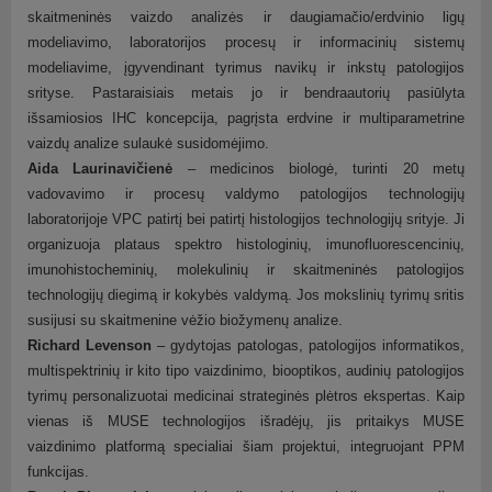
skaitmeninės vaizdo analizės ir daugiamačio/erdvinio ligų
modeliavimo, laboratorijos procesų ir informacinių sistemų
modeliavime, įgyvendinant tyrimus navikų ir inkstų patologijos
srityse. Pastaraisiais metais jo ir bendraautorių pasiūlyta
išsamiosios IHC koncepcija, pagrįsta erdvine ir multiparametrine
vaizdų analize sulaukė susidomėjimo.
Aida Laurinavičienė
– medicinos biologė, turinti 20 metų
vadovavimo ir procesų valdymo patologijos technologijų
laboratorijoje VPC patirtį bei patirtį histologijos technologijų srityje. Ji
organizuoja plataus spektro histologinių, imunofluorescencinių,
imunohistocheminių, molekulinių ir skaitmeninės patologijos
technologijų diegimą ir kokybės valdymą. Jos mokslinių tyrimų sritis
susijusi su skaitmenine vėžio biožymenų analize.
Richard Levenson
– gydytojas patologas, patologijos informatikos,
multispektrinių ir kito tipo vaizdinimo, biooptikos, audinių patologijos
tyrimų personalizuotai medicinai strateginės plėtros ekspertas. Kaip
vienas iš MUSE technologijos išradėjų, jis pritaikys MUSE
vaizdinimo platformą specialiai šiam projektui, integruojant PPM
funkcijas.