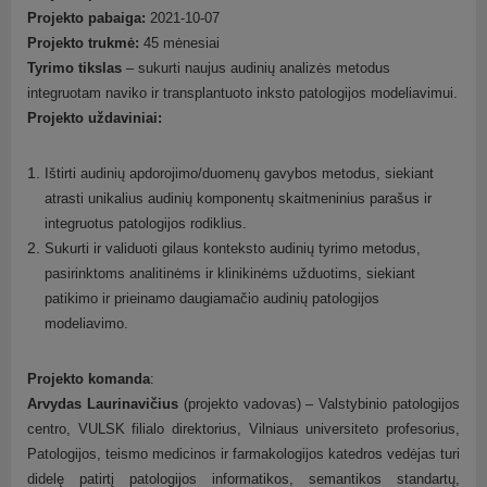
Projekto pabaiga:
2021-10-07
Projekto trukmė:
45 mėnesiai
Tyrimo tikslas
– sukurti naujus audinių analizės metodus
integruotam naviko ir transplantuoto inksto patologijos modeliavimui.
Projekto uždaviniai:
Ištirti audinių apdorojimo/duomenų gavybos metodus, siekiant
atrasti unikalius audinių komponentų skaitmeninius parašus ir
integruotus patologijos rodiklius.
Sukurti ir validuoti gilaus konteksto audinių tyrimo metodus,
pasirinktoms analitinėms ir klinikinėms užduotims, siekiant
patikimo ir prieinamo daugiamačio audinių patologijos
modeliavimo.
Projekto komanda
:
Arvydas Laurinavičius
(projekto vadovas) – Valstybinio patologijos
centro, VULSK filialo direktorius, Vilniaus universiteto profesorius,
Patologijos, teismo medicinos ir farmakologijos katedros vedėjas turi
didelę patirtį patologijos informatikos, semantikos standartų,