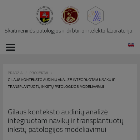
LOG IN
OR
REGISTER
Skaitmeninės patologijos ir dirbtinio intelekto laboratorija
Vartotojo
vardas
Slaptažodis
PRADŽIA
/
PROJEKTAI
/
GILAUS KONTEKSTO AUDINIŲ ANALIZĖ INTEGRUOTAM NAVIKŲ IR
TRANSPLANTUOTŲ INKSTŲ PATOLOGIJOS MODELIAVIMUI
Prisiminti mane
Gilaus konteksto audinių analizė
integruotam navikų ir transplantuotų
inkstų patologijos modeliavimui
Pamiršote slaptažodį?