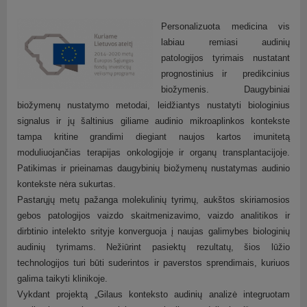
Pamiršote vartotojo vardą?
Personalizuota medicina vis
labiau remiasi audinių
patologijos tyrimais nustatant
prognostinius ir predikcinius
biožymenis. Daugybiniai
biožymenų nustatymo metodai, leidžiantys nustatyti biologinius
signalus ir jų šaltinius giliame audinio mikroaplinkos kontekste
tampa kritine grandimi diegiant naujos kartos imunitetą
moduliuojančias terapijas onkologijoje ir organų transplantacijoje.
Patikimas ir prieinamas daugybinių biožymenų nustatymas audinio
kontekste nėra sukurtas.
Pastarųjų metų pažanga molekulinių tyrimų, aukštos skiriamosios
gebos patologijos vaizdo skaitmenizavimo, vaizdo analitikos ir
dirbtinio intelekto srityje konverguoja į naujas galimybes biologinių
audinių tyrimams. Nežiūrint pasiektų rezultatų, šios lūžio
technologijos turi būti suderintos ir paverstos sprendimais, kuriuos
galima taikyti klinikoje.
Vykdant projektą „Gilaus konteksto audinių analizė integruotam