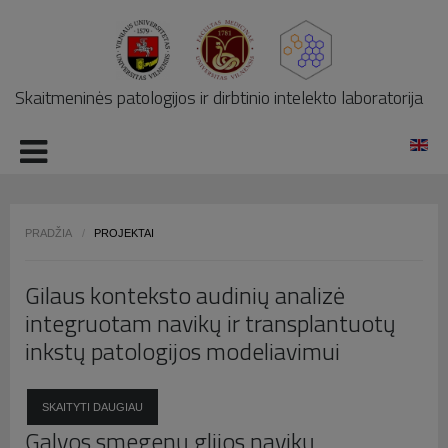
LOG IN
OR
REGISTER
Skaitmeninės patologijos ir dirbtinio intelekto laboratorija
Vartotojo
vardas
Slaptažodis
PRADŽIA
/
PROJEKTAI
Gilaus konteksto audinių analizė
Prisiminti mane
integruotam navikų ir transplantuotų
inkstų patologijos modeliavimui
SKAITYTI DAUGIAU
Pamiršote slaptažodį?
Galvos smegenų glijos navikų