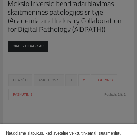
Mokslo ir verslo bendradarbiavimas
skaitmeninės patologijos srityje
(Academia and Industry Collaboration
for Digital Pathology (AIDPATH))
SKAITYTI DAUGIAU
PRADĖTI
ANKSTESNIS
1
2
TOLESNIS
PASKUTINIS
Puslapis 1 iš 2
Naudojame slapukus, kad svetainė veiktų tinkamai, suasmenintų