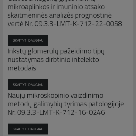
Pamiršote vartotojo vardą?
mikroaplinkos ir imuninio atsako
skaitmeninės analizės prognostinė
vertė Nr. 09.3.3-LMT-K-712-22-0058
SKAITYTI DAUGIAU
Inkstų glomerulų pažeidimo tipų
nustatymas dirbtinio intelekto
metodais
SKAITYTI DAUGIAU
Naujų mikroskopinio vaizdinimo
metodų galimybių tyrimas patologijoje
Nr. 09.3.3-LMT-K-712-16-0246
SKAITYTI DAUGIAU