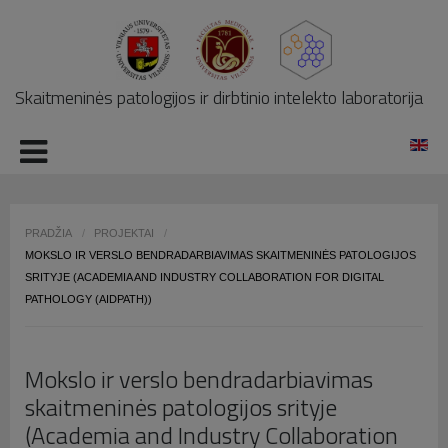
LOG IN
OR
REGISTER
Skaitmeninės patologijos ir dirbtinio intelekto laboratorija
Vartotojo
vardas
Slaptažodis
PRADŽIA
/
PROJEKTAI
/
MOKSLO IR VERSLO BENDRADARBIAVIMAS SKAITMENINĖS PATOLOGIJOS
SRITYJE (ACADEMIA AND INDUSTRY COLLABORATION FOR DIGITAL
PATHOLOGY (AIDPATH))
Prisiminti mane
Mokslo ir verslo bendradarbiavimas
skaitmeninės patologijos srityje
(Academia and Industry Collaboration
Pamiršote slaptažodį?