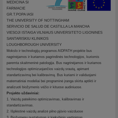
MEDICINA SI
FARMACIE
GR.T.POPA IASI
THE UNIVERSITY OF NOTTINGHAM
SERVICIO DE SALUD DE CASTILLA LA MANCHA
VIESOJI ISTAIGA VILNIAUS UNIVERSITETO LIGONINES
SANTARISKIU KLINIKOS
LOUGHBOROUGH UNIVERSITY
Mokslo ir technologijų programos AIDPATH projekte bus
nagrinėjamos ir kuriamos pagrindinės technologijos, kuriomis
paremta skaitmeninė patologija. Bus nagrinėjamos ir kuriamos
technologijos optimizuojančios vaizdų srautą, apimant
standartizavimą bei kalibravimą. Bus kuriami ir validuojami
matematiniai modeliai bei programinė įranga skirta aptikti ir
analizuoti biožymenis vėžio ir kituose audiniuose.
Projekto uždaviniai:
1. Vaizdų pateikimo optimizavimas, kalibravimas ir
standartizavimas.
2. Išplėstinė vaizdų analizė pilno pjūvio vaizduose
3. Biožymenų nustatymas ir kiekybinis vertinimas