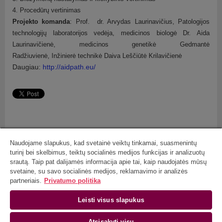
4. Procedūrų vertinimas
Projekto komanda
: Prof. dr. Arvydas Laurinavičius, Patologijos
technologijų laboratorijos vedėja, medicinos biologė Dr. Aida
Laurinavičienė, medicinos genetikė Gedmantė
Radžiuvienė, Inžinierė technikė Daiva Leščiūtė Krilavičienė
Daugiau:
http://aidpath.eu/
Naudojame slapukus, kad svetainė veiktų tinkamai, suasmenintų
turinį bei skelbimus, teiktų socialinės medijos funkcijas ir analizuotų
srautą. Taip pat dalijamės informacija apie tai, kaip naudojatės mūsų
svetaine, su savo socialinės medijos, reklamavimo ir analizės
Prof. Dr. Arvydas Laurinavičius
VU MF Patologijos, teismo medicinos ir farmakologijos katedros profesorius, projekto
partneriais.
Privatumo politika
vadovas
Baublio g. 5, LT-08406 Vilnius, Lietuva
Leisti visus slapukus
T: +370 5 272 0664, F: +370 5 272 0044, El:
Atsisakyti visų