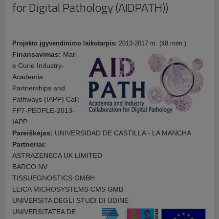
Pamiršote vartotojo vardą?
for Digital Pathology (AIDPATH))
Projekto įgyvendinimo laikotarpis:
2013-2017 m. (48 mėn.)
Finansavimas:
Mari
e Curie Industry-
Academia
Partnerships and
Pathways (IAPP) Call:
FP7-PEOPLE-2013-
IAPP
Pareiškėjas:
UNIVERSIDAD DE CASTILLA - LA MANCHA
Partneriai:
ASTRAZENECA UK LIMITED
BARCO NV
TISSUEGNOSTICS GMBH
LEICA MICROSYSTEMS CMS GMB
UNIVERSITA DEGLI STUDI DI UDINE
UNIVERSITATEA DE